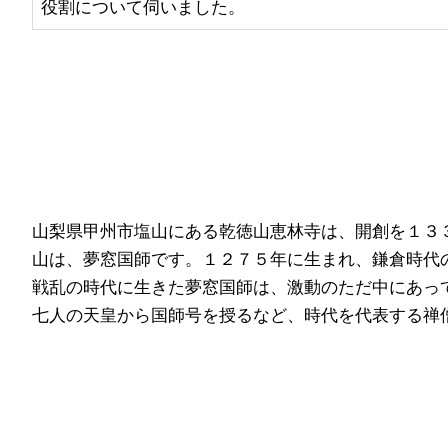
役割について伺いました。
山梨県甲州市塩山にある乾徳山恵林寺は、開創を１３３
山は、夢窓国師です。１２７５年に生まれ、鎌倉時代
戦乱の時代に生きた夢窓国師は、激動のただ中にあっ
七人の天皇から国師号を授るなど、時代を代表する禅