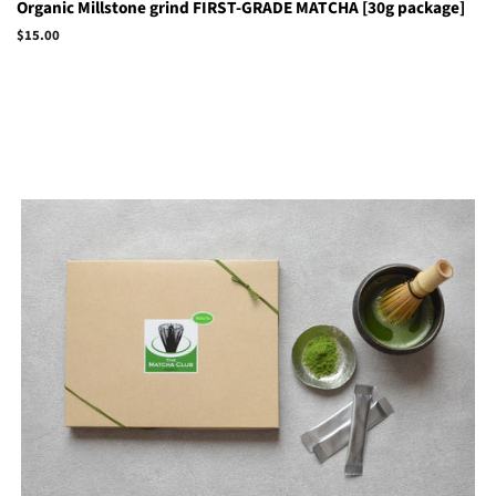
Organic Millstone grind FIRST-GRADE MATCHA [30g package]
Regular
$15.00
price