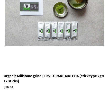
Organic Millstone grind FIRST-GRADE MATCHA [stick type 2g x
12 sticks]
Regular
$16.00
price