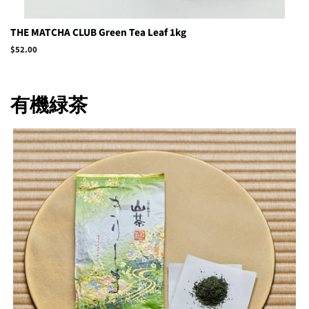
THE MATCHA CLUB Green Tea Leaf 1kg
Regular
$52.00
price
有機緑茶