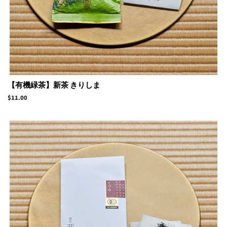
【有機緑茶】新茶 きりしま
Regular
$11.00
price