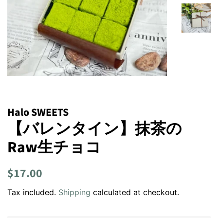
Halo SWEETS
【バレンタイン】抹茶の
Raw生チョコ
Regular
Sale
$17.00
price
price
Tax included.
Shipping
calculated at checkout.