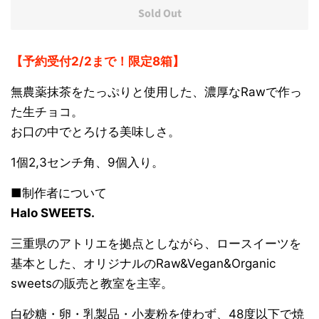
Sold Out
【予約受付2/2まで！限定8箱】
無農薬抹茶をたっぷりと使用した、濃厚なRawで作っ
た生チョコ
。
お口の中でとろける美味しさ。
1個2,3センチ角、9個入り。
■制作者について
Halo SWEETS.
三重県のアトリエを拠点としながら、ロースイーツを
基本とした、オリジナルのRaw&Vegan&Organic
sweetsの販売と教室を主宰。
白砂糖・卵・乳製品・小麦粉を使わず、48度以下で焼