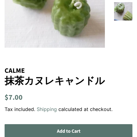
CALME
抹茶カヌレキャンドル
Regular
Sale
$7.00
price
price
Tax included.
Shipping
calculated at checkout.
Add to Cart